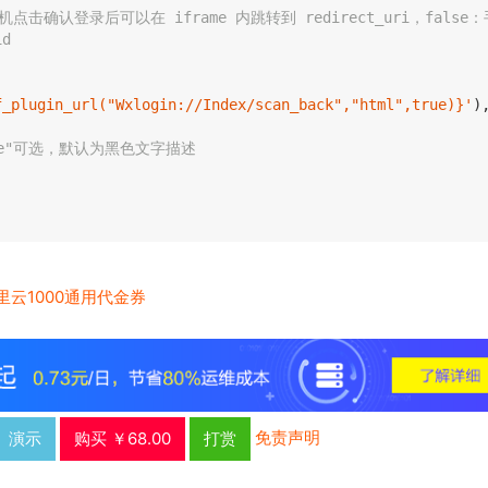
手机点击确认登录后可以在 iframe 内跳转到 redirect_uri，false：
d
f_plugin_url("Wxlogin://Index/scan_back","html",true)}'
)
hite"可选，默认为黑色文字描述
里云1000通用代金券
免责声明
演示
购买 ￥68.00
打赏