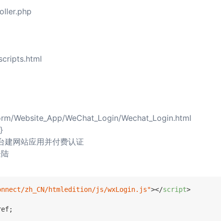
oller.php
cripts.html
tform/Website_App/WeChat_Login/Wechat_Login.html
}
m/开放平台建网站应用并付费认证
登陆
onnect/zh_CN/htmledition/js/wxLogin.js"
>
</
script
>
ef;
