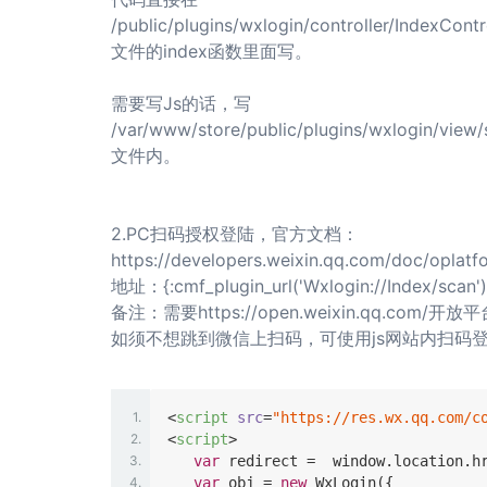
/public/plugins/wxlogin/controller/IndexContr
文件的index函数里面写。
需要写Js的话，写
/var/www/store/public/plugins/wxlogin/view/s
文件内。
2.PC扫码授权登陆，官方文档：
https://developers.weixin.qq.com/doc/opla
地址：{:cmf_plugin_url('Wxlogin://Index/scan')
备注：需要https://open.weixin.qq.co
如须不想跳到微信上扫码，可使用js网站内扫码
1.
<
script
src
=
"https://res.wx.qq.com/c
2.
<
script
>
3.
var
 redirect =  
window
.location.hr
4.
var
 obj = 
new
 WxLogin({
