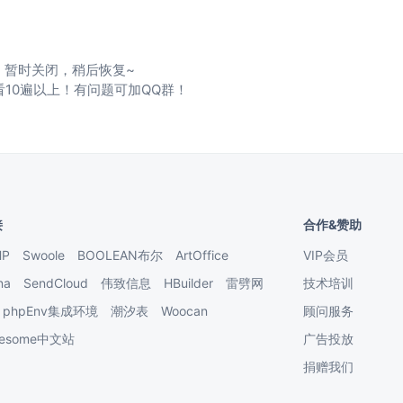
暂时关闭，稍后恢复~
看10遍以上！有问题可加QQ群！
接
合作&赞助
HP
Swoole
BOOLEAN布尔
ArtOffice
VIP会员
na
SendCloud
伟致信息
HBuilder
雷劈网
技术培训
phpEnv集成环境
潮汐表
Woocan
顾问服务
Awesome中文站
广告投放
捐赠我们