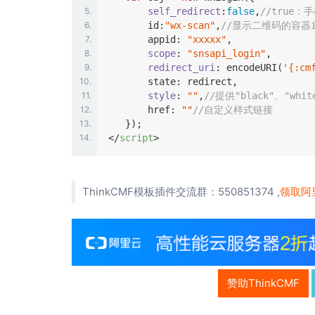
5.
self_redirect
:
false
,
//true：
6.
       id:
"wx-scan"
,
//显示二维码的容器i
7.
       appid: 
"xxxxx"
,

8.
scope
: 
"snsapi_login"
,

9.
redirect_uri
: 
encodeURI
(
'{:cm
10.
       state: redirect,

11.
style
: 
""
,
//提供"black"、"w
12.
       href: 
""
//自定义样式链接
13.
14.
</
script
>
ThinkCMF模板插件交流群：550851374 ,
领取阿
赞助ThinkCMF