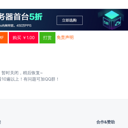
免责声明
MF
购买 ￥1.00
打赏
暂时关闭，稍后恢复~
看10遍以上！有问题可加QQ群！
接
合作&赞助