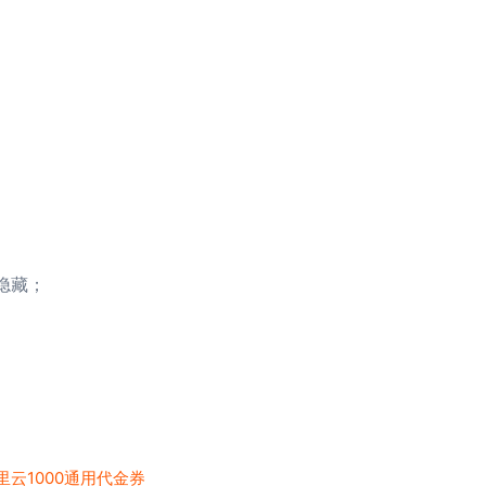
隐藏；
里云1000通用代金券