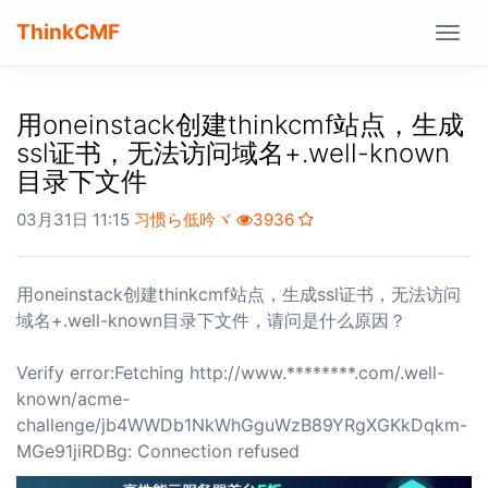
ThinkCMF
Togg
navig
用oneinstack创建thinkcmf站点，生成
ssl证书，无法访问域名+.well-known
目录下文件
03月31日 11:15
习惯ら低吟ヾ
3936
用oneinstack创建thinkcmf站点，生成ssl证书，无法访问
域名+.well-known目录下文件，请问是什么原因？
Verify error:Fetching http://www.********.com/.well-
known/acme-
challenge/jb4WWDb1NkWhGguWzB89YRgXGKkDqkm-
MGe91jiRDBg: Connection refused