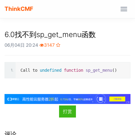
ThinkCMF
Togg
navig
6.0找不到sp_get_menu函数
06月04日 20:24
3147
1.
Call to 
undefined
function
sp_get_menu
(
)
打赏
评论