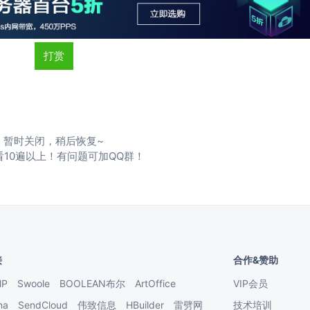
打赏
暂时关闭，稍后恢复~
看10遍以上！有问题可加QQ群！
接
合作&赞助
HP
Swoole
BOOLEAN布尔
ArtOffice
VIP会员
na
SendCloud
伟致信息
HBuilder
雷劈网
技术培训