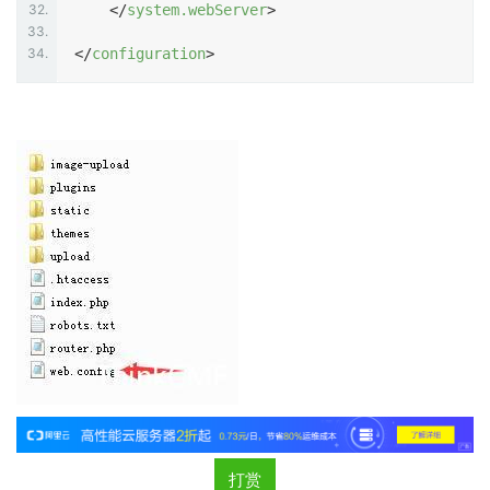
32.
</
system.webServer
>
33.
34.
</
configuration
>
打赏