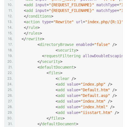
10.
<
add
input
=
"{REQUEST_FILENAME}"
matchType
=
"Is
11.
<
add
input
=
"{REQUEST_FILENAME}"
matchType
=
"Is
12.
</
conditions
>
13.
<
action
type
=
"Rewrite"
url
=
"index.php/{R:1}"
 
14.
</
rule
>
15.
</
rules
>
16.
</
rewrite
>
17.
<
directoryBrowse
enabled
=
"false"
 />
18.
<
security
>
19.
<
requestFiltering
allowDoubleEscaping
20.
</
security
>
21.
<
defaultDocument
>
22.
<
files
>
23.
<
clear
 />
24.
<
add
value
=
"index.php"
 />
25.
<
add
value
=
"Default.htm"
 />
26.
<
add
value
=
"Default.asp"
 />
27.
<
add
value
=
"index.htm"
 />
28.
<
add
value
=
"index.html"
 />
29.
<
add
value
=
"iisstart.htm"
 />
30.
</
files
>
31.
</
defaultDocument
>