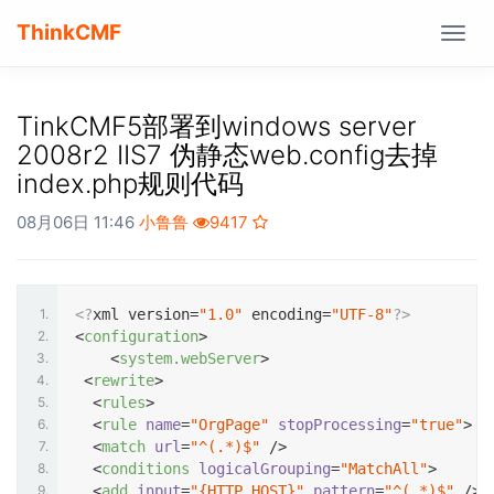
ThinkCMF
Togg
navig
TinkCMF5部署到windows server
2008r2 IIS7 伪静态web.config去掉
index.php规则代码
08月06日 11:46
小鲁鲁
9417
1.
<?
xml version=
"1.0"
 encoding=
"UTF-8"
?>
2.
<
configuration
>
3.
<
system.webServer
>
4.
<
rewrite
>
5.
<
rules
>
6.
<
rule
name
=
"OrgPage"
stopProcessing
=
"true"
>
7.
<
match
url
=
"^(.*)$"
 />
8.
<
conditions
logicalGrouping
=
"MatchAll"
>
9.
<
add
input
=
"{HTTP_HOST}"
pattern
=
"^(.*)$"
 />