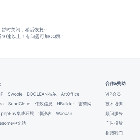
暂时关闭，稍后恢复~
看10遍以上！有问题可加QQ群！
接
合作&赞助
HP
Swoole
BOOLEAN布尔
ArtOffice
VIP会员
na
SendCloud
伟致信息
HBuilder
雷劈网
技术培训
phpEnv集成环境
潮汐表
Woocan
顾问服务
Awesome中文站
广告投放
捐赠我们