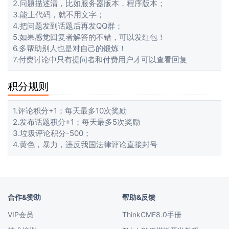
2.问题描述清，比如服务器版本，程序版本；
3.能上代码，就不用文字；
4.把问题发到话题后再发QQ群；
5.如果感觉回复者解答的不错，可以发红包！
6.多帮助别人也是对自己的锻炼！
7.付费讨论中只有提问者和付费用户才可以查看回复
积分规则
1.评论积分+1；每天最多10次奖励
2.发布话题积分+1；每天最多5次奖励
3.垃圾评论积分-500；
4.黄色，暴力，违反我国法律评论直接封号
合作&赞助
帮助&反馈
VIP会员
ThinkCMF8.0手册