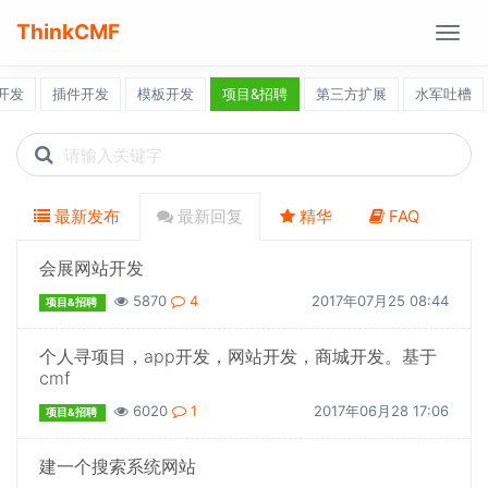
ThinkCMF
Togg
navig
开发
插件开发
模板开发
项目&招聘
第三方扩展
水军吐槽
Search
icons
最新发布
最新回复
精华
FAQ
会展网站开发
5870
4
2017年07月25 08:44
项目&招聘
个人寻项目，app开发，网站开发，商城开发。基于
cmf
6020
1
2017年06月28 17:06
项目&招聘
建一个搜索系统网站