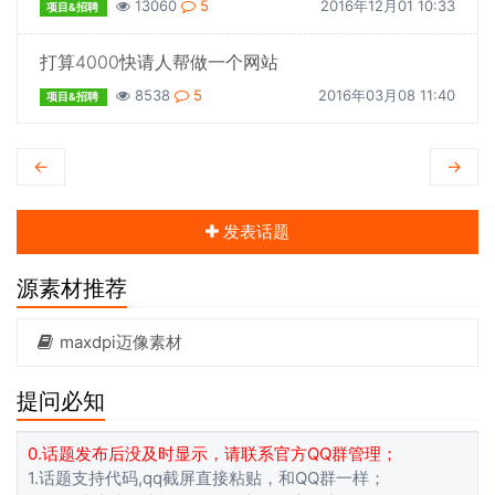
13060
5
2016年12月01 10:33
项目&招聘
打算4000快请人帮做一个网站
8538
5
2016年03月08 11:40
项目&招聘
←
→
发表话题
源素材推荐
maxdpi迈像素材
提问必知
0.话题发布后没及时显示，请联系官方QQ群管理；
1.话题支持代码,qq截屏直接粘贴，和QQ群一样；