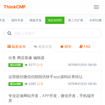
ThinkCMF
Togg
navig
开发
插件开发
模板开发
项目&招聘
第三方扩展
水军吐槽
Search
icons
最新发布
最新回复
精华
FAQ
出售 网店装修 编辑器
5277
0
1970年01月01 08:00
项目&招聘
运营级仿微信仿陌陌仿快手app源码出售转让
4392
0
1970年01月01 08:00
项目&招聘
专业定做网站开发，APP开发，微信开发，手机端开
发