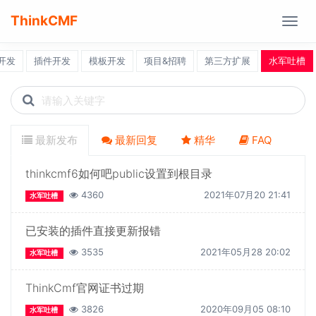
ThinkCMF
Togg
navig
开发
插件开发
模板开发
项目&招聘
第三方扩展
水军吐槽
Search
icons
最新发布
最新回复
精华
FAQ
thinkcmf6如何吧public设置到根目录
4360
2021年07月20 21:41
水军吐槽
已安装的插件直接更新报错
3535
2021年05月28 20:02
水军吐槽
ThinkCmf官网证书过期
3826
2020年09月05 08:10
水军吐槽