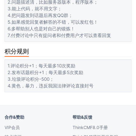
2.问题描述清，比如服务器版本，程序版本；
3.能上代码，就不用文字；
4.把问题发到话题后再发QQ群；
5.如果感觉回复者解答的不错，可以发红包！
6.多帮助别人也是对自己的锻炼！
7.付费讨论中只有提问者和付费用户才可以查看回复
积分规则
1.评论积分+1；每天最多10次奖励
2.发布话题积分+1；每天最多5次奖励
3.垃圾评论积分-500；
4.黄色，暴力，违反我国法律评论直接封号
合作&赞助
帮助&反馈
VIP会员
ThinkCMF8.0手册