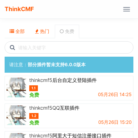
ThinkCMF
Togg
navig
全部
热门
免费
Search
icons
请注意：
部分插件暂未支持6.0.0版本
thinkcmf5后台自定义登陆插件
1.1
05月26日 14:25
免费
thinkcmf5QQ互联插件
1.2
05月26日 15:20
免费
thinkcmf5阿里大于短信注册接口插件