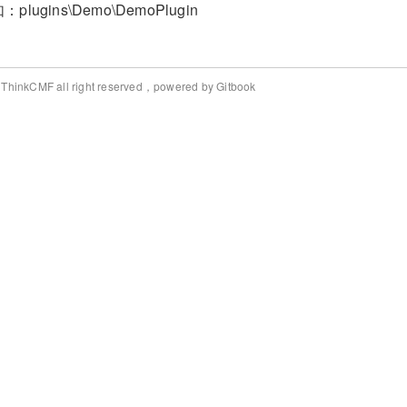
：plugins\Demo\DemoPlugin
 ThinkCMF all right reserved，powered by Gitbook