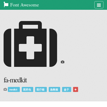
Font Awesome
Togg
navig
Example
Example
of
of
medkit
medkit
at
6x
fa-medkit
medkit
医药包
医疗箱
急救箱
盒子