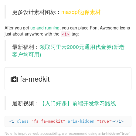
更多设计素材图标：
maxdpi迈像素材
After you get
up and running
, you can place Font Awesome icons
just about anywhere with the
tag:
<i>
最新福利：
领取阿里云2000元通用代金券(新老
客户均可用)
Example
fa-medkit
of
medkit
最新视频：
【入门好课】前端开发学习路线
<i
class=
"fa fa-medkit"
aria-hidden=
"true"
></i>
Note: to improve web accessibility, we recommend using
aria-hidden="true"