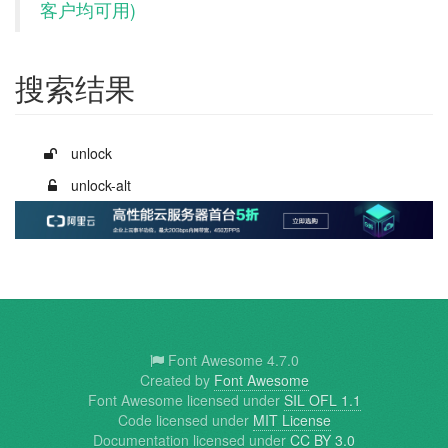
客户均可用)
搜索结果
Example of
unlock
Example of
unlock-alt
Font Awesome 4.7.0
Created by
Font Awesome
Font Awesome licensed under
SIL OFL 1.1
Code licensed under
MIT License
Documentation licensed under
CC BY 3.0