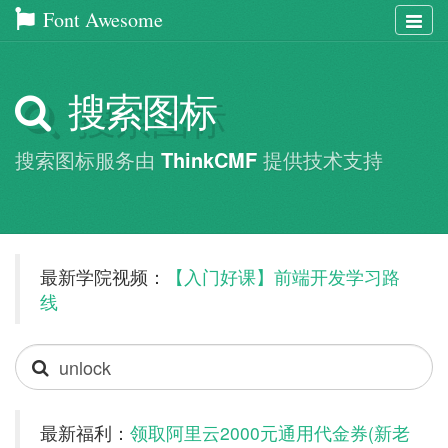
Font Awesome
Togg
navig
搜索图标
搜索图标服务由
ThinkCMF
提供技术支持
最新学院视频：
【入门好课】前端开发学习路
线
Search
icons
最新福利：
领取阿里云2000元通用代金券(新老