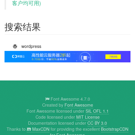
客户均可用)
搜索结果
Example of
wordpress
Font Awesome 4.7.0
Created by
Font Awesome
Font Awesome licensed under
SIL OFL 1.1
Code licensed under
MIT License
Documentation licensed under
CC BY 3.0
Thanks to
MaxCDN
for providing the excellent
BootstrapCDN
for Font Awesome