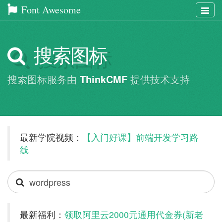
Font Awesome
Togg
navig
搜索图标
搜索图标服务由
ThinkCMF
提供技术支持
最新学院视频：
【入门好课】前端开发学习路
线
Search
icons
最新福利：
领取阿里云2000元通用代金券(新老