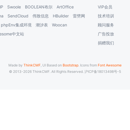
HP
Swoole
BOOLEAN布尔
ArtOffice
VIP会员
na
SendCloud
伟致信息
HBuilder
雷劈网
技术培训
phpEnv集成环境
潮汐表
Woocan
顾问服务
Awesome中文站
广告投放
捐赠我们
Made by
ThinkCMF
, UI Based on
Bootstrap
. Icons from
Font Awesome
© 2013-2026 ThinkCMF. All Rights Reserved.
沪ICP备18013498号-5