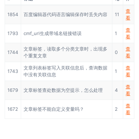
查
1854
百度编辑器代码语言编辑保存时丢失内容
11
看
查
1793
cmf_url生成带域名链接错误
1
看
文章标签，读取多个分类文章时，出现多
查
1744
0
个重复文章
看
文章列表标签写入关联信息后，查询数据
查
1743
1
中没有关联信息
看
查
1679
文章标签查处数据为空提示，怎么处理
4
看
查
1672
文章标签不能自定义变量吗？
2
看