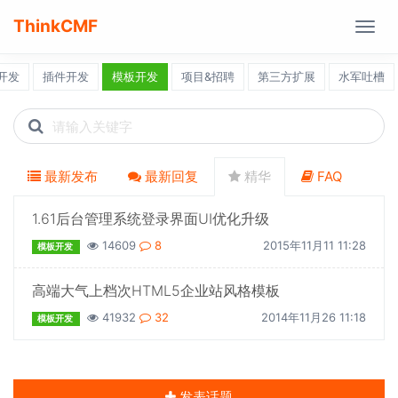
ThinkCMF
Togg
navig
开发
插件开发
模板开发
项目&招聘
第三方扩展
水军吐槽
Search
icons
最新发布
最新回复
精华
FAQ
1.61后台管理系统登录界面UI优化升级
14609
8
2015年11月11 11:28
模板开发
高端大气上档次HTML5企业站风格模板
41932
32
2014年11月26 11:18
模板开发
发表话题