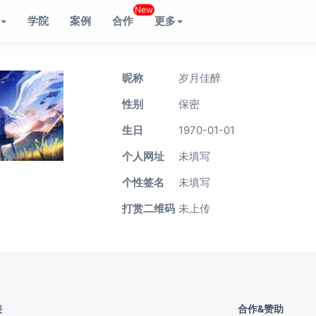
New
学院
案例
合作
更多
昵称
岁月佳醉
性别
保密
生日
1970-01-01
个人网址
未填写
个性签名
未填写
打赏二维码
未上传
接
合作&赞助