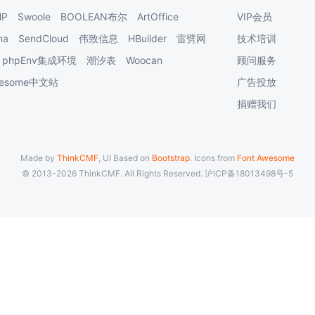
HP
Swoole
BOOLEAN布尔
ArtOffice
VIP会员
na
SendCloud
伟致信息
HBuilder
雷劈网
技术培训
phpEnv集成环境
潮汐表
Woocan
顾问服务
Awesome中文站
广告投放
捐赠我们
Made by
ThinkCMF
, UI Based on
Bootstrap
. Icons from
Font Awesome
© 2013-2026 ThinkCMF. All Rights Reserved.
沪ICP备18013498号-5