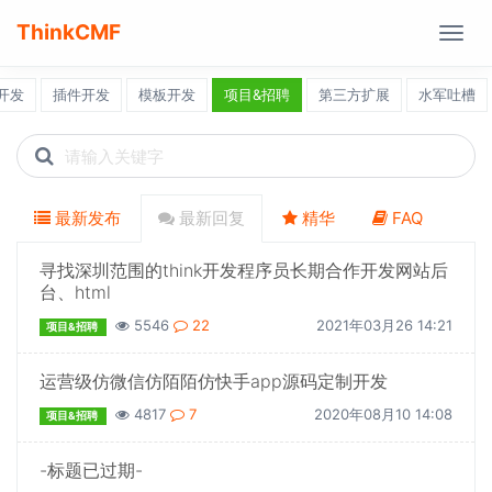
ThinkCMF
Togg
navig
开发
插件开发
模板开发
项目&招聘
第三方扩展
水军吐槽
Search
icons
最新发布
最新回复
精华
FAQ
寻找深圳范围的think开发程序员长期合作开发网站后
台、html
5546
22
2021年03月26 14:21
项目&招聘
运营级仿微信仿陌陌仿快手app源码定制开发
4817
7
2020年08月10 14:08
项目&招聘
-标题已过期-