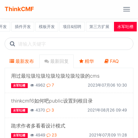
ThinkCMF
Togg
navig
开发
插件开发
模板开发
项目&招聘
第三方扩展
水军吐槽
Search
icons
最新发布
最新回复
精华
FAQ
用过最垃圾垃圾垃圾垃圾垃圾垃圾的cms
4962
7
2023年07月06 10:30
水军吐槽
thinkcmf6如何吧public设置到根目录
4370
3
2021年08月26 09:49
水军吐槽
跪求作者多看看设计模式
4949
23
2021年07月09 11:28
水军吐槽