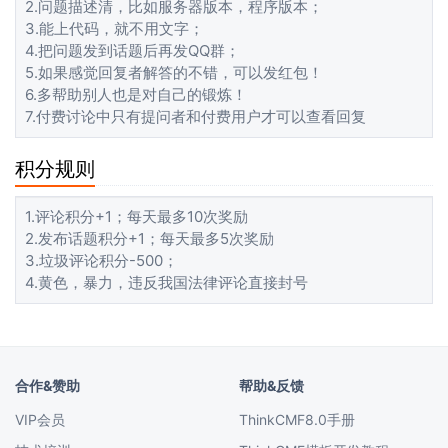
2.问题描述清，比如服务器版本，程序版本；
3.能上代码，就不用文字；
4.把问题发到话题后再发QQ群；
5.如果感觉回复者解答的不错，可以发红包！
6.多帮助别人也是对自己的锻炼！
7.付费讨论中只有提问者和付费用户才可以查看回复
积分规则
1.评论积分+1；每天最多10次奖励
2.发布话题积分+1；每天最多5次奖励
3.垃圾评论积分-500；
4.黄色，暴力，违反我国法律评论直接封号
合作&赞助
帮助&反馈
VIP会员
ThinkCMF8.0手册