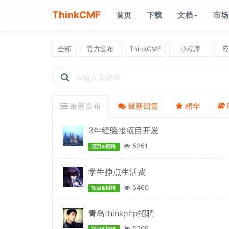
ThinkCMF
首页
下载
文档
市场
全部
官方发布
ThinkCMF
小程序
应
Search
icons
最新发布
最新回复
精华
3年经验接项目开发
5261
项目&招聘
学生挣点生活费
5460
项目&招聘
青岛thinkphp招聘
5269