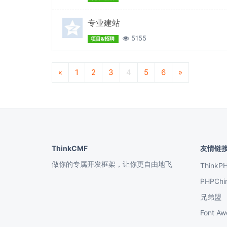
专业建站
5155
项目&招聘
«
1
2
3
4
5
6
»
ThinkCMF
友情链
做你的专属开发框架，让你更自由地飞
ThinkP
PHPChi
兄弟盟
Font 