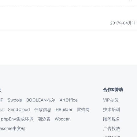
2017年04月11 
接
合作&赞助
HP
Swoole
BOOLEAN布尔
ArtOffice
VIP会员
na
SendCloud
伟致信息
HBuilder
雷劈网
技术培训
phpEnv集成环境
潮汐表
Woocan
顾问服务
Awesome中文站
广告投放